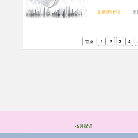
股票配资代理
更新
首页
1
2
3
4
按月配资