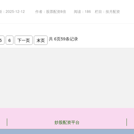
：2025-12-12
作者：股票配资8倍
阅读：
186
栏目：
按月配资
共
6
页
59
条记录
5
6
下一页
末页
炒股配资平台