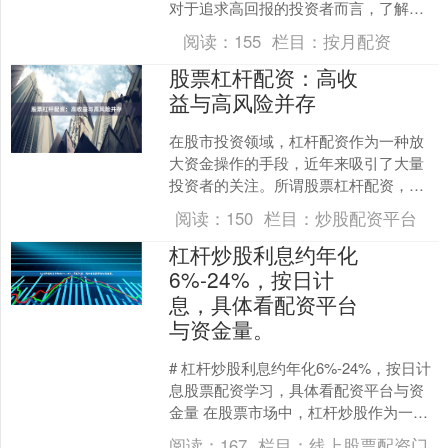
对于追求高回报的投资者而言，了解杠
杆交易的技巧与风险至关重要。本文将
阅读：
155
栏目：
按月配资
全面解析股票杠杆投资的运作....
股票杠杆配资：高收
益与高风险并存
在股市投资领域，杠杆配资作为一种放
大资金操作的手段，近年来吸引了大量
投资者的关注。所谓股票杠杆配资，是
指投资者通过向配资公司或金融机构借
阅读：
150
栏目：
炒股配资平台
入资金线上股票配资门户，....
杠杆炒股利息约年化
6%-24%，按日计
息，具体看配资平台
与资金量。
# 杠杆炒股利息约年化6%-24%，按日计
息股票配资学习，具体看配资平台与资
金量 在股票市场中，杠杆炒股作为一种
放大收益的投资方式，受到不少投资者
阅读：
167
栏目：
线上股票配资门