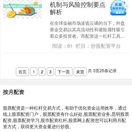
机制与风险控制要点
解析
在全球金融市场波诡云谲的当下，外盘
黄金交易以其高流动性和避险属性吸引
着众多投资者。而配资这一杠杆工具的
介入，更将这场资本博弈的潜在收益与
阅读：
81
栏目：
炒股配资平台
风险同时放大。理解外盘黄....
共
3
页
25
条记录
首页
1
2
3
下一页
末页
按月配资
股票配资是一种杠杆交易方式，有助于优化资金运用效率，通过
线上股票配资门户，股票配资有什么好处,股票配资业务,昆明股票
配资,股票配资学习,股市配资杠杆,股票网上配资您可以利用月配
资方式，获得更大资金量进行炒股。