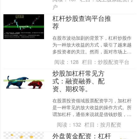
的关注。其中，....
户
杠杆炒股查询平台推
荐
在股市波动加剧的背景下，杠杆炒股作
为一种放大收益的方式，吸引了越来越
多投资者的关注。然而，面对市场上众
多的配资平台，如何选择一家安全、透
阅读：
128
栏目：
炒股配资平台
明且功能完善的查询平台，....
炒股加杠杆常见方
式：融资融券、配
资、期权等。
在股票投资领域股票配资学习，加杠杆
是一种常见的放大收益的操作方式。所
谓加杠杆，通俗来说就是借钱炒股，用
较少的本金撬动更大的资金量，从而在
阅读：
132
栏目：
按月配资
行情上涨时获得更高回报。....
外盘黄金配资：杠杆